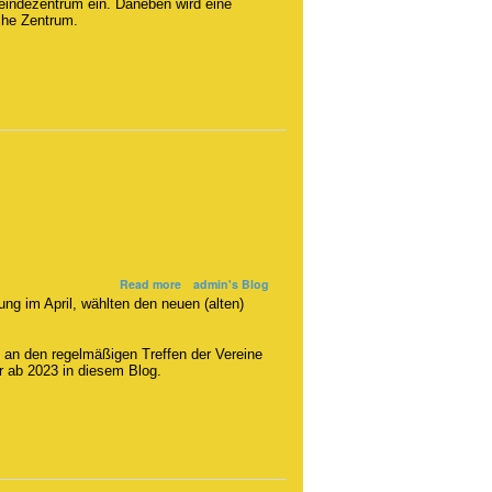
eindezentrum ein. Daneben wird eine
-
ische Zentrum.
750
Jahre
Schmergow
about
Read more
admin's Blog
2022
g im April, wählten den neuen (alten)
-
ein
h an den regelmäßigen Treffen der Vereine
kleiner
ir ab 2023 in diesem Blog.
Rückblick