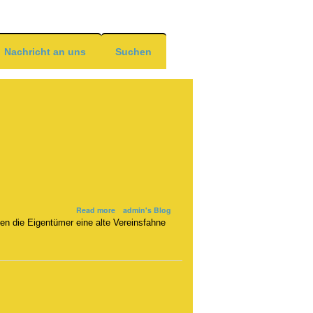
Nachricht an uns
Suchen
about
Read more
admin's Blog
Freude
ten die Eigentümer eine alte Vereinsfahne
und
Fragen
nach
Fahnenfund