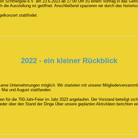
erein Schmergow e.V. am 23.6.2023 ab 17:00 Uhr zu einem Vortrag in das Gem
h die Ausstellung ist geöffnet. Anschließend spazieren wir durch das histor
gelkonzert stattfindet.
2022 - ein kleiner Rückblick
ame Unternehmungen möglich. Wir starteten mit unserer Mitgliederversammlun
m Mai und August stattfanden.
en für die 750-Jahr-Feier im Jahr 2023 angelaufen. Der Vorstand beteiligt sic
lieder über den Stand der Dinge.Über unsere geplanten Aktivitäten berichten w