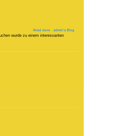
about
Read more
admin's Blog
Adventskaffee
Kuchen wurde zu einem interessanten