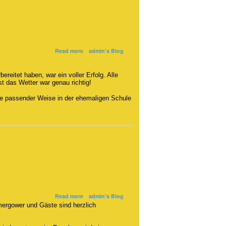
about
Read more
admin's Blog
Nachlese
zum
itet haben, war ein voller Erfolg. Alle
Jubiläumsjahr
 das Wetter war genau richtig!
de passender Weise in der ehemaligen Schule
about
Read more
admin's Blog
1273
ergower und Gäste sind herzlich
bis
2023