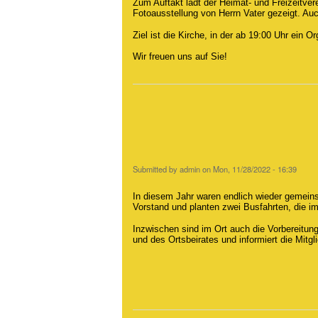
Zum Auftakt lädt der Heimat- und Freizeitv
Fotoausstellung von Herrn Vater gezeigt. Auc
Ziel ist die Kirche, in der ab 19:00 Uhr ein Or
Wir freuen uns auf Sie!
Submitted by
admin
on
Mon, 11/28/2022 - 16:39
In diesem Jahr waren endlich wieder gemeins
Vorstand und planten zwei Busfahrten, die i
Inzwischen sind im Ort auch die Vorbereitung
und des Ortsbeirates und informiert die Mitg