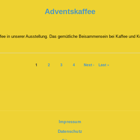
Adventskaffee
fee in unserer Ausstellung. Das gemütliche Beisammensein bei Kaffee und 
Page
1
Page
2
Page
3
Page
4
Next
Next ›
Last
Last »
page
page
Impressum
Datenschutz