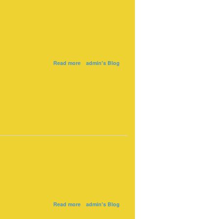
about
Read more
admin's Blog
Auf
ein
gutes
neues
Jahr
2021
about
Read more
admin's Blog
Nichts