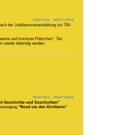
about
Read more
admin's Blog
Dauerausstellung
ach der Jubiläumsveranstaltung zur 750-
wiedereröffnet
warme und trockene Plätzchen". Sie
en wieder lebendig werden.
about
Read more
admin's Blog
Einladung
mit Geschichte und Geschichten"
paziergang
"Rund um den Kirchturm"