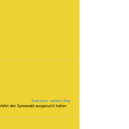
zu
berichten
über
das
Jahr
2020
about
Read more
admin's Blog
Vereinsfahrt
insfahrt den Spreewald ausgesucht hatten.
in
den
Spreewald